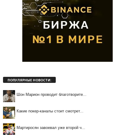
ПОПУЛЯРНЫЕ НОВОСТИ:
Шон Марион проводит благотворите...
Какие покер-каналы стоит смотрет...
Мартиросян завоевал уже второй ч...