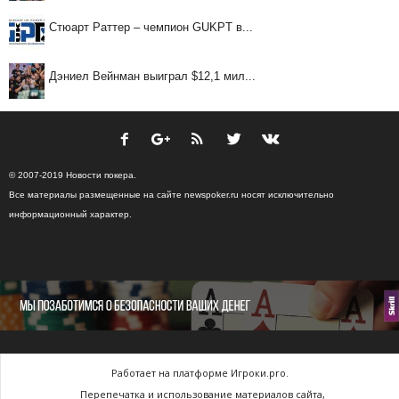
Стюарт Раттер – чемпион GUKPT в...
Дэниел Вейнман выиграл $12,1 мил...
© 2007-2019 Новости покера.
Все материалы размещенные на сайте newspoker.ru носят исключительно
информационный характер.
Работает на платформе Игроки.pro.
Перепечатка и использование материалов сайта,