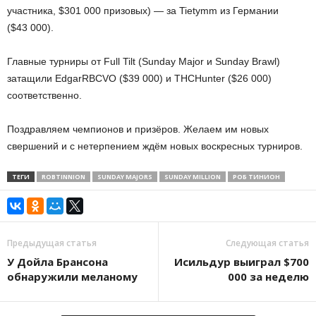
участника, $301 000 призовых) — за Tietymm из Германии
($43 000).
Главные турниры от Full Tilt (Sunday Major и Sunday Brawl)
затащили EdgarRBCVO ($39 000) и THCHunter ($26 000)
соответственно.
Поздравляем чемпионов и призёров. Желаем им новых
свершений и с нетерпением ждём новых воскресных турниров.
ТЕГИ
ROBTINNION
SUNDAY MAJORS
SUNDAY MILLION
РОБ ТИНИОН
Предыдущая статья
Следующая статья
У Дойла Брансона
Исильдур выиграл $700
обнаружили меланому
000 за неделю