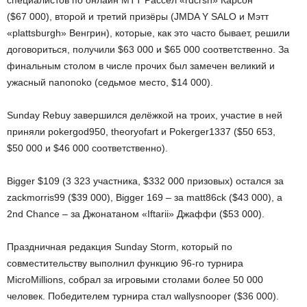
специалистов по онлайн МТТ Рассел «rdcrsn» Карсон
($67 000), второй и третий призёры (JMDA Y SALO и Мэтт
«plattsburgh» Венгрин), которые, как это часто бывает, решили
договориться, получили $63 000 и $65 000 соответственно. За
финальным столом в числе прочих был замечен великий и
ужасный nanonoko (седьмое место, $14 000).
Sunday Rebuy завершился делёжкой на троих, участие в ней
приняли pokergod950, theoryofart и Pokerger1337 ($50 653,
$50 000 и $46 000 соответственно).
Bigger $109 (3 323 участника, $332 000 призовых) остался за
zackmorris99 ($39 000), Bigger 169 – за matt86ck ($43 000), а
2nd Chance – за Джонатаном «Iftarii» Джаффи ($53 000).
Праздничная редакция Sunday Storm, который по
совместительству выполнил функцию 96-го турнира
MicroMillions, собрал за игровыми столами более 50 000
человек. Победителем турнира стал wallysnooper ($36 000).