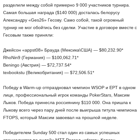
разделили между собой примерно 9 000 участников турнира.
Самая большая награда ($140 000) досталась белорусу
Александру «Ges26» Гесову. Само собой, такой огромный
турнир не мог обойтись без сделки. Участие в договоре вместе с
Гесовым также приняли:
Джейсон «appst08» Брауда (Мексика\США) — $80,232.90*
RhoNin9 (Германия) — $100,062.71*
Beningo (Австрия) — $72,737.54*
texbookstu (Великобритания) — $72,506.51*
Победу в Warm-up отпраздновал чемпион WSOP и EPT в одном
лице, профессиональный игрок команды PokerStars, Максим
Лыков. Победа принесла россиянину $110 000. Она пришла к
Лыкову всего через пару дней после выигрыша титула чемпиона
FTOPS, который Максим завоевал на прошлой неделе.
Победителем Sunday 500 стал один из самых успешных