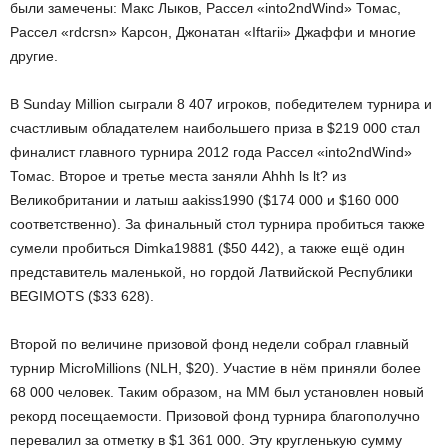
были замечены: Макс Лыков, Рассел «into2ndWind» Томас,
Рассел «rdcrsn» Карсон, Джонатан «Iftarii» Джаффи и многие
другие.
В Sunday Million сыграли 8 407 игроков, победителем турнира и
счастливым обладателем наибольшего приза в $219 000 стал
финалист главного турнира 2012 года Рассел «into2ndWind»
Томас. Второе и третье места заняли Ahhh ls lt? из
Великобритании и латыш aakiss1990 ($174 000 и $160 000
соответственно). За финальный стол турнира пробиться также
сумели пробиться Dimka19881 ($50 442), а также ещё один
представитель маленькой, но гордой Латвийской Республики
BEGIMOTS ($33 628).
Второй по величине призовой фонд недели собрал главный
турнир MicroMillions (NLH, $20). Участие в нём приняли более
68 000 человек. Таким образом, на ММ был установлен новый
рекорд посещаемости. Призовой фонд турнира благополучно
перевалил за отметку в $1 361 000. Эту кругленькую сумму