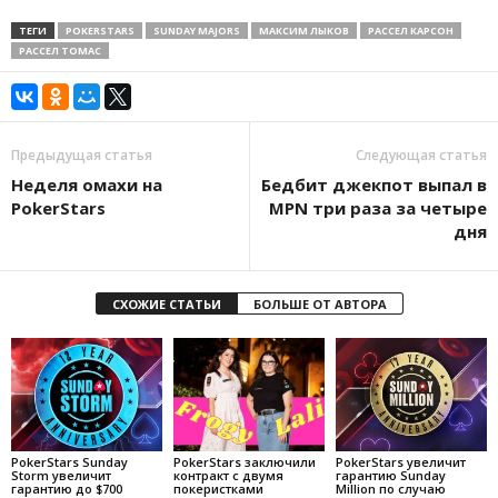
ТЕГИ
POKERSTARS
SUNDAY MAJORS
МАКСИМ ЛЫКОВ
РАССЕЛ КАРСОН
РАССЕЛ ТОМАС
Предыдущая статья
Следующая статья
Неделя омахи на
Бедбит джекпот выпал в
PokerStars
MPN три раза за четыре
дня
СХОЖИЕ СТАТЬИ
БОЛЬШЕ ОТ АВТОРА
PokerStars Sunday
PokerStars заключили
PokerStars увеличит
Storm увеличит
контракт с двумя
гарантию Sunday
гарантию до $700
покеристками
Million по случаю