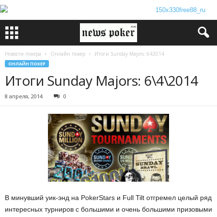
Новости покера
Онлайн покер
Итоги Sunday Majors: 642014
ОНЛАЙН ПОКЕР
Итоги Sunday Majors: 6\4\2014
8 апреля, 2014
0
В минувший уик-энд на PokerStars и Full Tilt отгремел целый ряд
интересных турниров c большими и очень большими призовыми