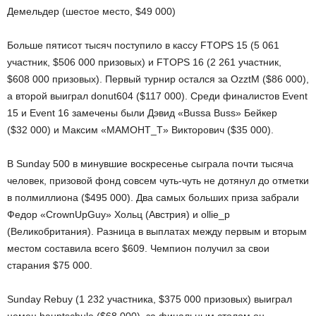
Демельдер (шестое место, $49 000)
Больше пятисот тысяч поступило в кассу FTOPS 15 (5 061
участник, $506 000 призовых) и FTOPS 16 (2 261 участник,
$608 000 призовых). Первый турнир остался за OzztM ($86 000),
а второй выиграл donut604 ($117 000). Среди финалистов Event
15 и Event 16 замечены были Дэвид «Bussa Buss» Бейкер
($32 000) и Максим «MAMOHT_T» Викторович ($35 000).
В Sunday 500 в минувшие воскресенье сыграла почти тысяча
человек, призовой фонд совсем чуть-чуть не дотянул до отметки
в полмиллиона ($495 000). Два самых больших приза забрали
Федор «CrownUpGuy» Хольц (Австрия) и ollie_p
(Великобритания). Разница в выплатах между первым и вторым
местом составила всего $609. Чемпион получил за свои
старания $75 000.
Sunday Rebuy (1 232 участника, $375 000 призовых) выиграл