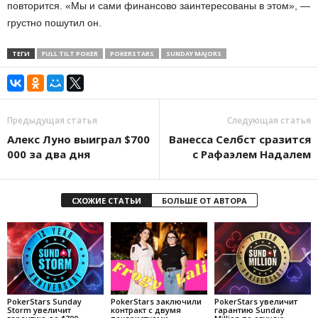
повторится. «Мы и сами финансово заинтересованы в этом», —
грустно пошутил он.
ТЕГИ
FULL TILT POKER
POKERSTARS
SUNDAY MAJORS
Предыдущая статья
Следующая статья
Алекс Луно выиграл $700
Ванесса Селбст сразится
000 за два дня
с Рафаэлем Надалем
СХОЖИЕ СТАТЬИ
БОЛЬШЕ ОТ АВТОРА
PokerStars Sunday
PokerStars заключили
PokerStars увеличит
Storm увеличит
контракт с двумя
гарантию Sunday