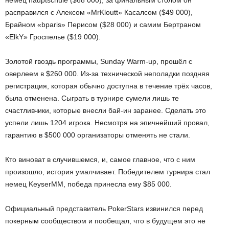
немец hauptschule ($68 000), за финальным столом он
расправился с Алексом «MrKloutt» Касалсом ($49 000),
Брайном «bparis» Перисом ($28 000) и самим Бертраном
«ElkY» Гроспелье ($19 000).
Золотой гвоздь программы, Sunday Warm-up, прошёл с
оверлеем в $260 000. Из-за технической неполадки поздняя
регистрация, которая обычно доступна в течение трёх часов,
была отменена. Сыграть в турнире сумели лишь те
счастливчики, которые внесли бай-ин заранее. Сделать это
успели лишь 1204 игрока. Несмотря на эпичнейший провал,
гарантию в $500 000 организаторы отменять не стали.
Кто виноват в случившемся, и, самое главное, что с ним
произошло, история умалчивает. Победителем турнира стал
немец KeyserMM, победа принесла ему $85 000.
Официальный представитель PokerStars извинился перед
покерным сообществом и пообещал, что в будущем это не