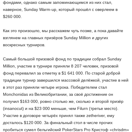
фондами, однако самым запоминающимся из них стал,
наверное, Sunday Warm-up, который прошёл с оверлеем в
$260 000.
Как это произошло, мы расскажем чуть позже, а пока давайте
взглянем на главных призёров Sunday Million и других
воскресных турниров.
Самый большой призовой фонд по традиции собрал Sunday
Million, участие в турнире приняли 8 207 человек, призовой
фонд перевалил за отметку в $1 641 000. По старой доброй
традиции турнир завершился массовой делёжкой, участие в ней
в этот раз приняли четыре игрока. Победителем стал
Monchonidas из Великобритании, за своё достижение он
получил $163 000, ровно столько же, сколько и второй призёр
(insanocut) и на $23 000 меньше, чем Filurn (третье место).
Участие в договоре четырёх принял также zetheriver, ему
досталось $120 000. За финальный стол в числе прочих
пробиться сумел бельгийский PokerStars Pro Кристоф «chrisdm»