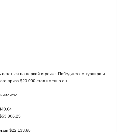
 остаться на первой строчке. Победителем турнира и
го приза $20 000 стал именно он.
ичились:
449.64
$53,906.25
cram
$22,133.68