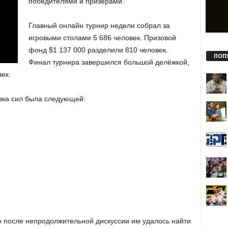
победителями и призёрами.
Главный онлайн турнир недели собрал за
игровыми столами 5 686 человек. Призовой
фонд $1 137 000 разделили 810 человек.
ПОП
Финал турнира завершился большой делёжкой,
ек.
вка сил была следующей:
но после непродолжительной дискуссии им удалось найти