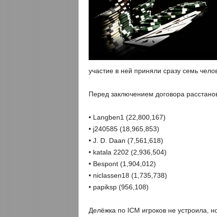
участие в ней приняли сразу семь челов
Перед заключением договора расстано
• Langben1 (22,800,167)
• j240585 (18,965,853)
• J. D. Daan (7,561,618)
• katala 2202 (2,936,504)
• Bespont (1,904,012)
• niclassen18 (1,735,738)
• papiksp (956,108)
Делёжка по ICM игроков не устроила, 