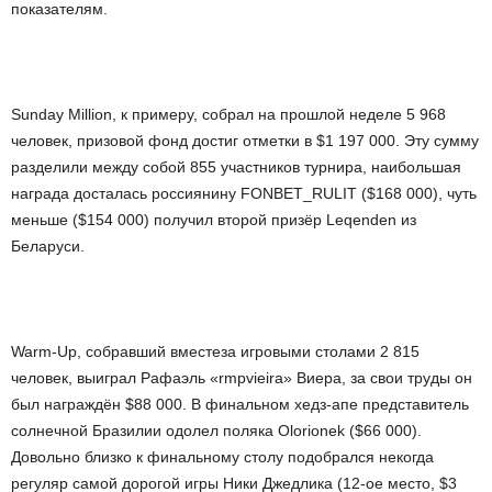
показателям.
Sunday Million, к примеру, собрал на прошлой неделе 5 968
человек, призовой фонд достиг отметки в $1 197 000. Эту сумму
разделили между собой 855 участников турнира, наибольшая
награда досталась россиянину FONBET_RULIT ($168 000), чуть
меньше ($154 000) получил второй призёр Leqenden из
Беларуси.
Warm-Up, собравший вместеза игровыми столами 2 815
человек, выиграл Рафаэль «rmpvieira» Виера, за свои труды он
был награждён $88 000. В финальном хедз-апе представитель
солнечной Бразилии одолел поляка Olorionek ($66 000).
Довольно близко к финальному столу подобрался некогда
регуляр самой дорогой игры Ники Джедлика (12-ое место, $3