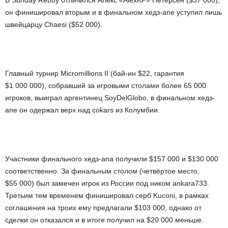
В Sunday Rebuy отличился Алекс «AlexKP» Петерсен ($37 000),
он финишировал вторым и в финальном хедз-апе уступил лишь
швейцарцу Chaesi ($52 000).
Главный турнир Micromillions II (бай-ин $22, гарантия
$1 000 000), собравший за игровыми столами более 65 000
игроков, выиграл аргентинец SoyDelGlobo, в финальном хедз-
апе он одержал верх над cokars из Колумбии.
Участники финального хедз-апа получили $157 000 и $130 000
соответственно. За финальным столом (четвёртое место,
$55 000) был замечен игрок из России под ником ankara733.
Третьим тем временем финишировал серб Kuconi, в рамках
соглашения на троих ему предлагали $103 000, однако от
сделки он отказался и в итоге получил на $20 000 меньше.