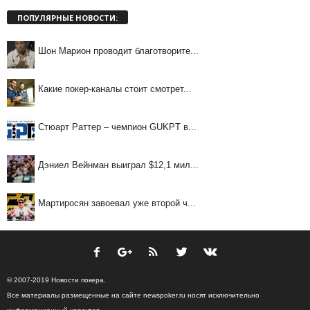
ПОПУЛЯРНЫЕ НОВОСТИ:
Шон Марион проводит благотворите...
Какие покер-каналы стоит смотрет...
Стюарт Раттер – чемпион GUKPT в...
Дэниел Вейнман выиграл $12,1 мил...
Мартиросян завоевал уже второй ч...
© 2007-2019 Новости покера.
Все материалы размещенные на сайте newspoker.ru носят исключительно