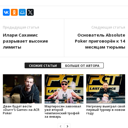
Предыдущая статья
Следующая статья
Илари Сахамис
Основатель Absolute
разрывает высокие
Poker приговорён к 14
лимиты
месяцам тюрьмы
СХОЖИЕ СТАТЬИ
БОЛЬШЕ ОТ АВТОРА
Дван будет вести
Мартиросян завоевал
Негреану выиграл свой
«Durrr’s Game» на ACR
уже второй
первый турнир в новом
Poker
чемпионский трофей
году
за январь