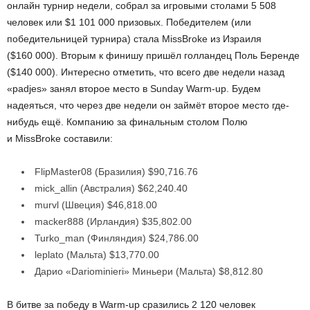
онлайн турнир недели, собрал за игровыми столами 5 508
человек или $1 101 000 призовых. Победителем (или
победительницей турнира) стала MissBroke из Израиля
($160 000). Вторым к финишу пришёл голландец Поль Беренде
($140 000). Интересно отметить, что всего две недели назад
«padjes» занял второе место в Sunday Warm-up. Будем
надеяться, что через две недели он займёт второе место где-
нибудь ещё. Компанию за финальным столом Полю
и MissBroke составили:
FlipMaster08 (Бразилия) $90,716.76
mick_allin (Австралия) $62,240.40
murvl (Швеция) $46,818.00
macker888 (Ирландия) $35,802.00
Turko_man (Финляндия) $24,786.00
leplato (Мальта) $13,770.00
Дарио «Dariominieri» Миньери (Мальта) $8,812.80
В битве за победу в Warm-up сразились 2 120 человек