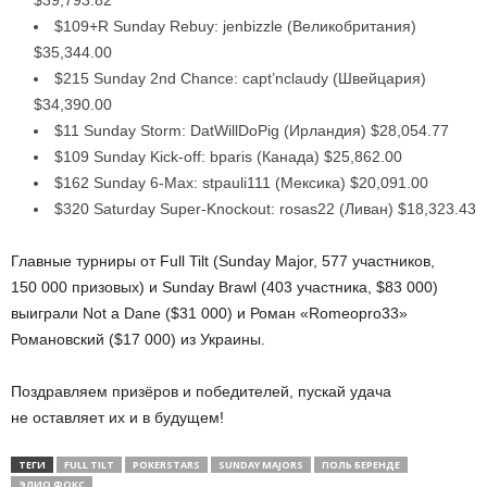
$39,793.82
$109+R Sunday Rebuy: jenbizzle (Великобритания)
$35,344.00
$215 Sunday 2nd Chance: capt’nclaudy (Швейцария)
$34,390.00
$11 Sunday Storm: DatWillDoPig (Ирландия) $28,054.77
$109 Sunday Kick-off: bparis (Канада) $25,862.00
$162 Sunday 6-Max: stpauli111 (Мексика) $20,091.00
$320 Saturday Super-Knockout: rosas22 (Ливан) $18,323.43
Главные турниры от Full Tilt (Sunday Major, 577 участников,
150 000 призовых) и Sunday Brawl (403 участника, $83 000)
выиграли Not a Dane ($31 000) и Роман «Romeopro33»
Романовский ($17 000) из Украины.
Поздравляем призёров и победителей, пускай удача
не оставляет их и в будущем!
ТЕГИ
FULL TILT
POKERSTARS
SUNDAY MAJORS
ПОЛЬ БЕРЕНДЕ
ЭЛИО ФОКС