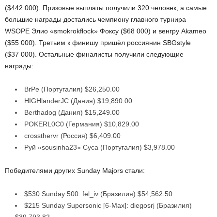
($442 000). Призовые выплаты получили 320 человек, а самые
большие награды достались чемпиону главного турнира
WSOPE Элио «smokrokflock» Фоксу ($68 000) и венгру Akameo
($55 000). Третьим к финишу пришёл россиянин SBGstyle
($37 000). Остальные финалисты получили следующие
награды:
BrPe (Португалия) $26,250.00
HIGHlanderJC (Дания) $19,890.00
Berthadog (Дания) $15,249.00
POKERL0C0 (Германия) $10,829.00
crossthervr (Россия) $6,409.00
Руй «sousinha23» Суса (Португалия) $3,978.00
Победителями других Sunday Majors стали:
$530 Sunday 500: fel_iv (Бразилия) $54,562.50
$215 Sunday Supersonic [6-Max]: diegosrj (Бразилия)