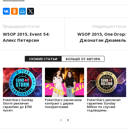
Предыдущая статья
Следующая статья
WSOP 2015, Event 54:
WSOP 2015, One Drop:
Алекс Петерсен
Джонатан Дюамель
СХОЖИЕ СТАТЬИ
БОЛЬШЕ ОТ АВТОРА
PokerStars Sunday
PokerStars заключили
PokerStars увеличит
Storm увеличит
контракт с двумя
гарантию Sunday
гарантию до $700
покеристками
Million по случаю
тысяч
годовщины