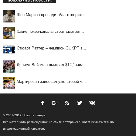
ПОПУЛЯРНЫЕ НОВОСТИ:
Шон Марион проводит благотворите...
Какие покер-каналы стоит смотрет...
Стюарт Раттер – чемпион GUKPT в...
Дэниел Вейнман выиграл $12,1 мил...
Мартиросян завоевал уже второй ч...
© 2007-2019 Новости покера.
Все материалы размещенные на сайте newspoker.ru носят исключительно
информационный характер.