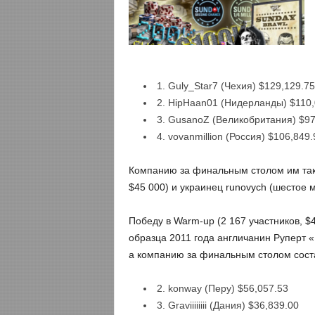
1. Guly_Star7 (Чехия) $129,129.75
2. HipHaan01 (Нидерланды) $110,
3. GusanoZ (Великобритания) $97
4. vovanmillion (Россия) $106,849.
Компанию за финальным столом им такж
$45 000) и украинец runovych (шестое м
Победу в Warm-up (2 167 участников, 
образца 2011 года англичанин Руперт «
а компанию за финальным столом сост
2. konway (Перу) $56,057.53
3. Graviiiiiiii (Дания) $36,839.00