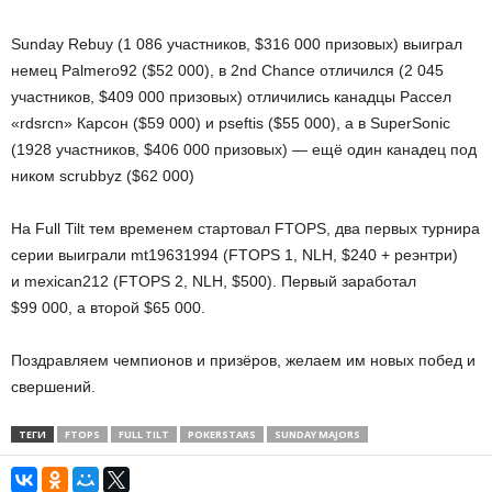
Sunday Rebuy (1 086 участников, $316 000 призовых) выиграл
немец Palmero92 ($52 000), в 2nd Chance отличился (2 045
участников, $409 000 призовых) отличились канадцы Рассел
«rdsrcn» Карсон ($59 000) и pseftis ($55 000), а в SuperSonic
(1928 участников, $406 000 призовых) — ещё один канадец под
ником scrubbyz ($62 000)
На Full Tilt тем временем стартовал FTOPS, два первых турнира
серии выиграли mt19631994 (FTOPS 1, NLH, $240 + реэнтри)
и mexican212 (FTOPS 2, NLH, $500). Первый заработал
$99 000, а второй $65 000.
Поздравляем чемпионов и призёров, желаем им новых побед и
свершений.
ТЕГИ
FTOPS
FULL TILT
POKERSTARS
SUNDAY MAJORS