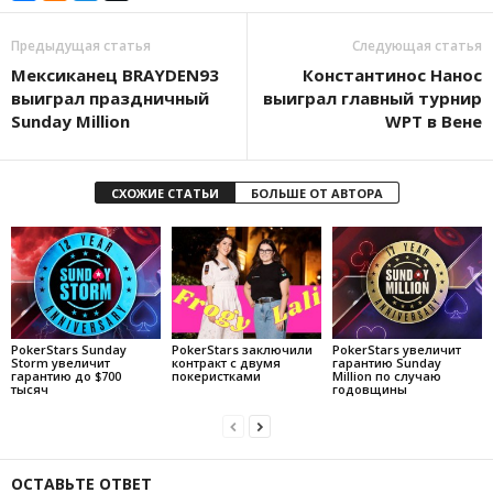
Предыдущая статья
Следующая статья
Мексиканец BRAYDEN93
Константинос Нанос
выиграл праздничный
выиграл главный турнир
Sunday Million
WPT в Вене
СХОЖИЕ СТАТЬИ
БОЛЬШЕ ОТ АВТОРА
PokerStars Sunday
PokerStars заключили
PokerStars увеличит
Storm увеличит
контракт с двумя
гарантию Sunday
гарантию до $700
покеристками
Million по случаю
тысяч
годовщины
ОСТАВЬТЕ ОТВЕТ