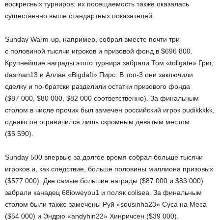
воскресных турниров: их посещаемость также оказалась
существенно выше стандартных показателей.
Sunday Warm-up, например, собрал вместе почти три
с половиной тысячи игроков и призовой фонд в $696 800.
Крупнейшие награды этого турнира забрали Том «tollgate» Григ,
dasman13 и Аллан «Bigdaft» Пирс. В топ-3 они заключили
сделку и по-братски разделили остатки призового фонда
($87 000, $80 000, $82 000 соответственно). За финальным
столом в числе прочих был замечен российский игрок pudikkkkk,
однако он ограничился лишь скромным девятым местом
($5 590).
Sunday 500 впервые за долгое время собрал больше тысячи
игроков и, как следствие, больше половины миллиона призовых
($577 000). Две самые большие награды ($87 000 и $83 000)
забрали канадец 68ioweyou1 и поляк colisea. За финальным
столом были также замечены Руй «sousinha23» Суса на Меса
($54 000) и Эндрю «andyhin22» Хинричсен ($39 000).