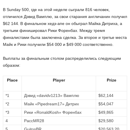
В Sunday 500, где на этой неделе сыграли 816 человек,
отличился Дэвид Вамплю, за свои старания англичанин получил
$62 144. В финальном хедз-апе он обыграл Майка Дитриха, а
третьим финишировал Рики Форенбах. Между тремя
финалистами была заключена сделка. За второе и третье места
Майк и Рики получили $54 000 и $49 000 соответственно.
Выплаты за финальным столом распределились следующим
образом:
Place
Player
Prize
*1
Дэвид «davidv1213» Вамплю
$62,144
*2
Майк «Pipedream17» Дитрих
$54,047
*3
Рики «RonaldKosh» Форенбах
$49,865
4
PaccMR28
$29,580
5
GuitosBR
$20,563.20