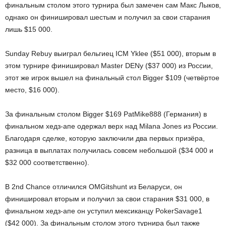
финальным столом этого турнира был замечен сам Макс Лыков,
однако он финишировал шестым и получил за свои старания
лишь $15 000.
Sunday Rebuy выиграл бельгиец ICM Yklee ($51 000), вторым в
этом турнире финишировал Master DENy ($37 000) из России,
этот же игрок вышел на финальный стол Bigger $109 (четвёртое
место, $16 000).
За финальным столом Bigger $169 PatMike888 (Германия) в
финальном хедз-апе одержал верх над Milana Jones из России.
Благодаря сделке, которую заключили два первых призёра,
разница в выплатах получилась совсем небольшой ($34 000 и
$32 000 соответственно).
В 2nd Chance отличился OMGitshunt из Беларуси, он
финишировал вторым и получил за свои старания $31 000, в
финальном хедз-апе он уступил мексиканцу PokerSavage1
($42 000). За финальным столом этого турнира был также