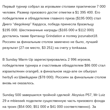
Первый турнир собрал за игровыми столами практически 7 000
человек. Размер призового достиг отметки в $1 395 400. Его
победителем и обладателем главного приза ($195 000) стал
Диего “diegokeep” Кардоса, победа принесла бразильцу
$195 000. Шестизначные награды ($165 000 и $112 000)
достались также британцу Grindation и поляку jozunabot18.
Россиян за финальным столом замечено не было, лучший
результат (27-ое место, $3 251) на счету у tonkaaaa.
В Sunday Warm-Up зарегистрировались 2 996 игроков,
победителем турнира и счастливым обладателем $86 000 стал
израильтянин orange6, в финальном хедз-апе он обыграл
herby5 из Швейцарии ($78 000). Россиян за финальным столом
вновь не оказалось.
Sunday 500 завершился тройной сделкой: Aloysius P57, Mr Luiz
29 и mbiessek поделили существенную часть призового фонда
на троих ($54 000, $51 000 и $41 000 соответственно). За