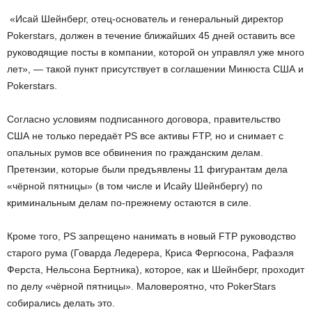
«Исай Шейнберг, отец-основатель и генеральный директор
Pokerstars, должен в течение ближайших 45 дней оставить все
руководящие посты в компании, которой он управлял уже много
лет», — такой пункт присутствует в соглашении Минюста США и
Pokerstars.
Согласно условиям подписанного договора, правительство
США не только передаёт PS все активы FTP, но и снимает с
опальных румов все обвинения по гражданским делам.
Претензии, которые были предъявлены 11 фигурантам дела
«чёрной пятницы» (в том числе и Исайу Шейнбергу) по
криминальным делам по-прежнему остаются в силе.
Кроме того, PS запрещено нанимать в новый FTP руководство
старого рума (Говарда Ледерера, Криса Фергюсона, Рафаэля
Ферста, Нельсона Бертника), которое, как и Шейнберг, проходит
по делу «чёрной пятницы». Маловероятно, что PokerStars
собирались делать это.