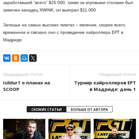
заработавший “всего” $25 000, также за игровыми столами был
замечен канадец XWINK, он выиграл $11 000
Затишье на самых высоких лимтах – явление, скорее всего,
временное и связано оно с проведение хайроллера ЕРТ в
Мадриде.
Предыдущая статья
Следующая статья
Isildur1 о планах на
Турнир хайроллеров EPT
SCOOP
в Мадриде: день 1
СХОЖИЕ СТАТЬИ
БОЛЬШЕ ОТ АВТОРА