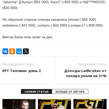
“takechip” Д’Аутеул ($51 000), Kanu7 (+$45 000) и H@??INGGOL
($30 000).
На обратной стороне спектра оказались lohoed (-$55 000),
peitelanco (-$47 000), compris (-$42 000) и jumper17 (-$38 000).
Виктор Блом пока залёг на дно.
Предыдущая статья
Следующая статья
EPT Таллинн: день 2
Доходы Ladbrokes от
покера упали на 31%
СХОЖИЕ СТАТЬИ
БОЛЬШЕ ОТ АВТОРА