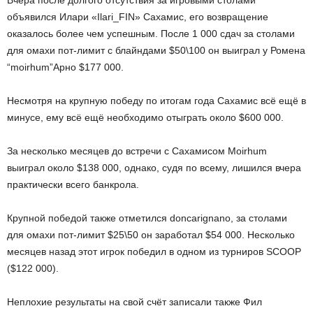
Вчера после долгого отсутствия за игровыми столами
объявился Илари «Ilari_FIN» Сахамис, его возвращение
оказалось более чем успешным. После 1 000 сдач за столами
для омахи пот-лимит с блайндами $50\100 он выиграл у Ромена
“moirhum”Арно $177 000.
Несмотря на крупную победу по итогам года Сахамис всё ещё в
минусе, ему всё ещё необходимо отыграть около $600 000.
За несколько месяцев до встречи с Сахамисом Moirhum
выиграл около $138 000, однако, судя по всему, лишился вчера
практически всего банкрола.
Крупной победой также отметился doncarignano, за столами
для омахи пот-лимит $25\50 он заработал $54 000. Несколько
месяцев назад этот игрок победил в одном из турниров SCOOP
($122 000).
Неплохие результаты на свой счёт записали также Фил