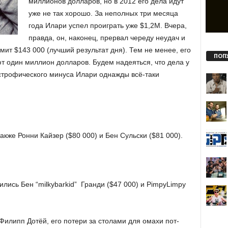
миллионов долларов, но в 2012 его дела идут
уже не так хорошо. За неполных три месяца
года Илари успел проиграть уже $1,2М. Вчера,
правда, он, наконец, прервал череду неудач и
мит $143 000 (лучший результат дня). Тем не менее, его
ПОП
т один миллион долларов. Будем надеяться, что дела у
астрофического минуса Илари однажды всё-таки
акже Ронни Кайзер ($80 000) и Бен Сульски ($81 000).
лись Бен “milkybarkid” Гранди ($47 000) и PimpyLimpy
Филипп Дотёй, его потери за столами для омахи пот-