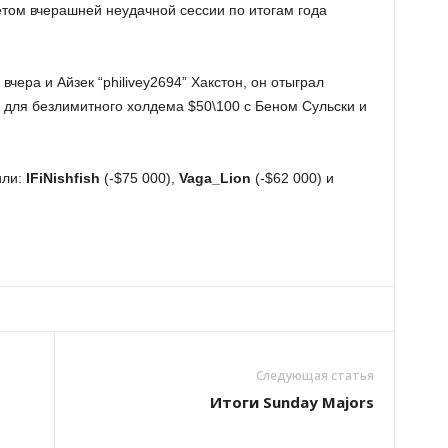
ётом вчерашней неудачной сессии по итогам года
чера и Айзек “philivey2694”
Хакстон, он отыграл
для безлимитного холдема $50\100 с Беном Сульски и
или:
IFiNishfish
(-$75 000),
Vaga_
Lion
(-$62 000) и
Следующая статья
Итоги Sunday Majors