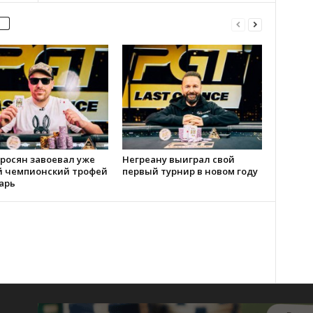
росян завоевал уже
Негреану выиграл свой
й чемпионский трофей
первый турнир в новом году
арь