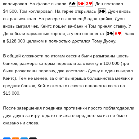
коллировал. На флопе выпали
6
6
3
. Ден поставил
$4 500, Том коллировал. На терне открылась
9
, Дуон вновь
сыграл чек-колл. На ривере выпала ещё одна тройка, Дуон
вновь сыграл чек, Кейтс пошёл ва-банк и Том принял ставку. У
Дена были карманные короли, а у его оппонента
3
6
. Банк
в $128 000 целиком и полностью достался Тому Дуону.
В общей сложности по итогам сессии были разыграны шесть
банков, размеры которых перевали за отметку в 100 000 (три
были разделены поровну, два достались Дуону и один выиграл
Кейтс). Тем не менее, за счёт выигрыша большинства мелких и
средних банков, Кейтс отстал от своего оппонента всего на
$13 000.
После завершения поединка противники просто поблагодарили
друг друга за игру, о дате начала очередного матча не было
сказано ни слова.