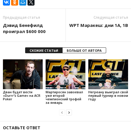
Предыдущая статья
Следующая статья
Дэвид Бенефилд
WPT Маракеш: дни 1А, 1B
проиграл $600 000
СХОЖИЕ СТАТЬИ
БОЛЬШЕ ОТ АВТОРА
Дван будет вести
Мартиросян завоевал
Негреану выиграл свой
«Durrr’s Game» на ACR
уже второй
первый турнир в новом
Poker
чемпионский трофей
году
за январь
ОСТАВЬТЕ ОТВЕТ