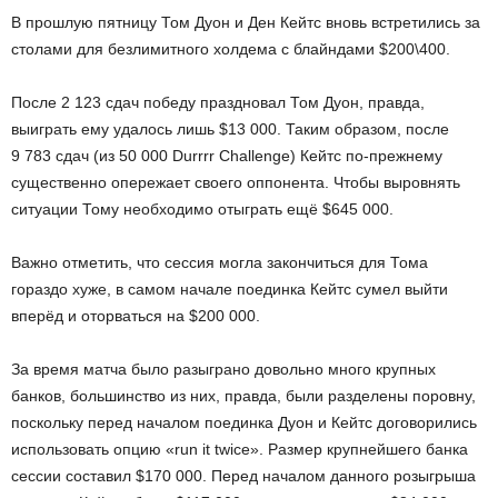
В прошлую пятницу Том Дуон и Ден Кейтс вновь встретились за
столами для безлимитного холдема с блайндами $200\400.
После 2 123 сдач победу праздновал Том Дуон, правда,
выиграть ему удалось лишь $13 000. Таким образом, после
9 783 сдач (из 50 000 Durrrr Challenge) Кейтс по-прежнему
существенно опережает своего оппонента. Чтобы выровнять
ситуации Тому необходимо отыграть ещё $645 000.
Важно отметить, что сессия могла закончиться для Тома
гораздо хуже, в самом начале поединка Кейтс сумел выйти
вперёд и оторваться на $200 000.
За время матча было разыграно довольно много крупных
банков, большинство из них, правда, были разделены поровну,
поскольку перед началом поединка Дуон и Кейтс договорились
использовать опцию «run it twice». Размер крупнейшего банка
сессии составил $170 000. Перед началом данного розыгрыша