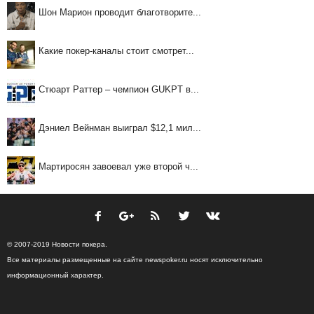
Шон Марион проводит благотворите...
Какие покер-каналы стоит смотрет...
Стюарт Раттер – чемпион GUKPT в...
Дэниел Вейнман выиграл $12,1 мил...
Мартиросян завоевал уже второй ч...
© 2007-2019 Новости покера.
Все материалы размещенные на сайте newspoker.ru носят исключительно
информационный характер.