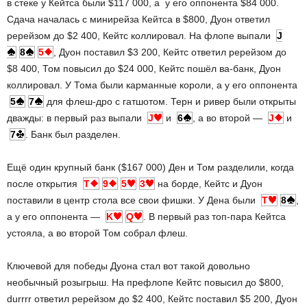
в стеке у Кейтса были $117 000, а у его оппонента $84 000.
Сдача началась с минирейза Кейтса в $800, Дуон ответил
ререйзом до $2 400, Кейтс коллировал. На флопе выпали
J
8
5
, Дуон поставил $3 200, Кейтс ответил ререйзом до
$8 400, Том повысил до $24 000, Кейтс пошёл ва-банк, Дуон
коллировал. У Тома были карманные короли, а у его оппонента
5
7
для флеш-дро с гатшотом. Терн и ривер были открыты
дважды: в первый раз выпали
J
и
6
, а во второй —
J
и
7
. Банк был разделен.
Ещё один крупный банк ($167 000) Ден и Том разделили, когда
после открытия
T
9
5
3
на борде, Кейтс и Дуон
поставили в центр стола все свои фишки. У Дена были
T
8
,
а у его оппонента —
K
Q
. В первый раз топ-пара Кейтса
устояла, а во второй Том собрал флеш.
Ключевой для победы Дуона стал вот такой довольно
необычный розыгрыш. На префлопе Кейтс повысил до $800,
durrrr ответил ререйзом до $2 400, Кейтс поставил $5 200, Дуон