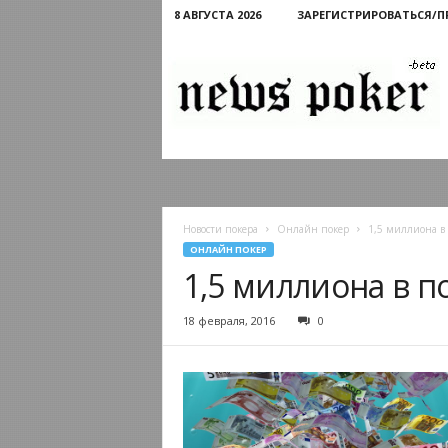
8 АВГУСТА 2026
ЗАРЕГИСТРИРОВАТЬСЯ/
Новости
покера
Новости покера
Онлайн покер
1,5 миллиона в 
ОНЛАЙН ПОКЕР
1,5 миллиона в п
18 февраля, 2016
0