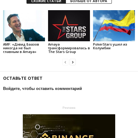
СХОЖИЕ СТАТЬИ
БОЛЬШЕ ОТ АВТОРА
AMF: «Дэвид Баазов
Amaya
PokerStars ушел из
никогда не был
трансформировалась в
Колумбии
главным в Amaya»
The Stars Group
ОСТАВЬТЕ ОТВЕТ
Войдите, чтобы оставить комментарий
Реклама