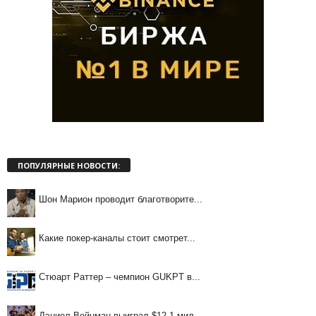
ПОПУЛЯРНЫЕ НОВОСТИ:
Шон Марион проводит благотворите...
Какие покер-каналы стоит смотрет...
Стюарт Раттер – чемпион GUKPT в...
Дэниел Вейнман выиграл $12,1 мил...