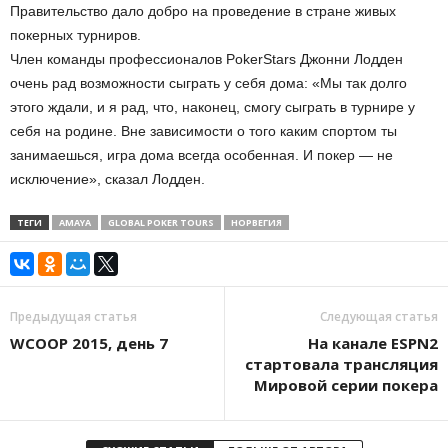
Правительство дало добро на проведение в стране живых
покерных турниров.
Член команды профессионалов PokerStars Джонни Лодден
очень рад возможности сыграть у себя дома: «Мы так долго
этого ждали, и я рад, что, наконец, смогу сыграть в турнире у
себя на родине. Вне зависимости о того каким спортом ты
занимаешься, игра дома всегда особенная. И покер — не
исключение», сказал Лодден.
ТЕГИ
AMAYA
GLOBAL POKER TOURS
НОРВЕГИЯ
Предыдущая статья
Следующая статья
WCOOP 2015, день 7
На канале ESPN2
стартовала трансляция
Мировой серии покера