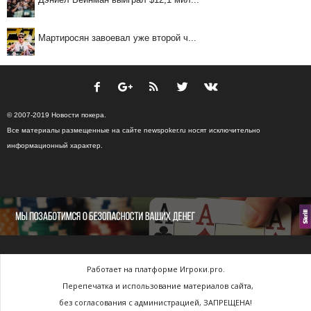
Мартиросян завоевал уже второй ч...
© 2007-2019 Новости покера.
Все материалы размещенные на сайте newspoker.ru носят исключительно
информационный характер.
Работает на платформе Игроки.pro.
Перепечатка и использование материалов сайта,
без согласования с администрацией, ЗАПРЕЩЕНА!