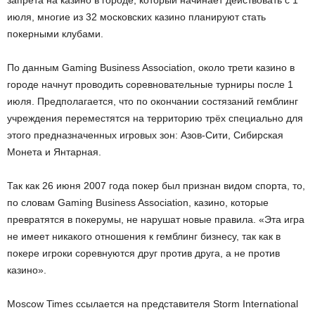
запрета на казино в городе, который начинает действовать с 1
июля, многие из 32 московских казино планируют стать
покерными клубами.
По данным Gaming Business Association, около трети казино в
городе начнут проводить соревновательные турниры после 1
июля. Предполагается, что по окончании состязаний гемблинг
учреждения переместятся на территорию трёх специально для
этого предназначенных игровых зон: Азов-Сити, Сибирская
Монета и Янтарная.
Так как 26 июня 2007 года покер был признан видом спорта, то,
по словам Gaming Business Association, казино, которые
превратятся в покерумы, не нарушат новые правила. «Эта игра
не имеет никакого отношения к гемблинг бизнесу, так как в
покере игроки соревнуются друг против друга, а не против
казино».
Moscow Times ссылается на представителя Storm International