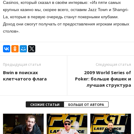
Casinos, который сказал в своём интервью: «Из пяти самых
крупных казино мы, скорее всего, оставим Jazz Town и Shangri-
La, которые в первую очередь станут покерными клубами.
Доход они смогут получать от предоставления игрокам игровых
столов».
Предыдущая статья
Следующая статья
Bwin в поисках
2009 World Series of
клетчатого флага
Poker: больше фишек и
лучшая структура
СХОЖИЕ СТАТЬИ
БОЛЬШЕ ОТ АВТОРА