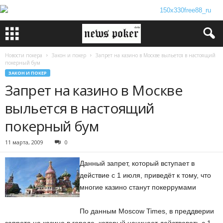
Новости покера
Закон и покер
Запрет на казино в Москве выльется в настоящий
покерный бум
ЗАКОН И ПОКЕР
Запрет на казино в Москве
выльется в настоящий
покерный бум
11 марта, 2009
0
Данный запрет, который вступает в
действие с 1 июля, приведёт к тому, что
многие казино станут покеррумами
По данным Moscow Times, в преддверии