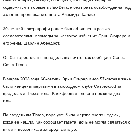
Власти Кларка, Невада, сообщают, что Энди Скирер III
содержится в тюрьме в Лас-Вегасе без права освобождения под
залог по предписанию штата Аламида, Калиф.
30-летний покер профи ранее был объявлен в розыск
следователями Аламеды за жестокое избиение Эрни Скирера и
его жены, Шарлин Абендрот.
Он был арестован в понедельник ночью, как сообщает Contra
Costa Times.
В марте 2008 года 60-летний Эрни Скирер и его 57-летняя жена
были найдены мёртвыми в загородном клубе Castlewood за
пределами Плезантона, Калифорния, где они прожили два
года.
По сведениям Times, пара уже была мертва около недели,
когда её нашли. Как сообщает газета, дочь не могла связаться с
ними и позвонила в загородный клуб.