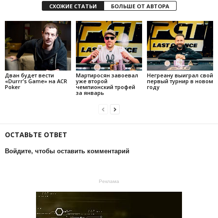
СХОЖИЕ СТАТЬИ
БОЛЬШЕ ОТ АВТОРА
Дван будет вести
Мартиросян завоевал
Негреану выиграл свой
«Durrr’s Game» на ACR
уже второй
первый турнир в новом
Poker
чемпионский трофей
году
за январь
ОСТАВЬТЕ ОТВЕТ
Войдите, чтобы оставить комментарий
Реклама