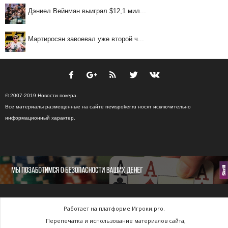
Дэниел Вейнман выиграл $12,1 мил...
Мартиросян завоевал уже второй ч...
© 2007-2019 Новости покера.
Все материалы размещенные на сайте newspoker.ru носят исключительно
информационный характер.
Работает на платформе Игроки.pro.
Перепечатка и использование материалов сайта,