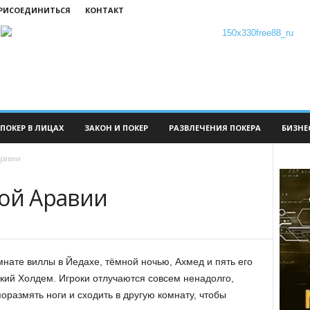
ПРИСОЕДИНИТЬСЯ
КОНТАКТ
ПОКЕР В ЛИЦАХ
ЗАКОН И ПОКЕР
РАЗВЛЕЧЕНИЯ ПОКЕРА
БИЗНЕ
Аравии
кой Аравии
мнате виллы в Йедахе, тёмной ночью, Ахмед и пять его
ский Холдем. Игроки отлучаются совсем ненадолго,
оразмять ноги и сходить в другую комнату, чтобы