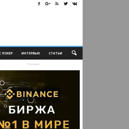
С ПОКЕР
ИНТЕРВЬЮ
СТАТЬИ
Реклама