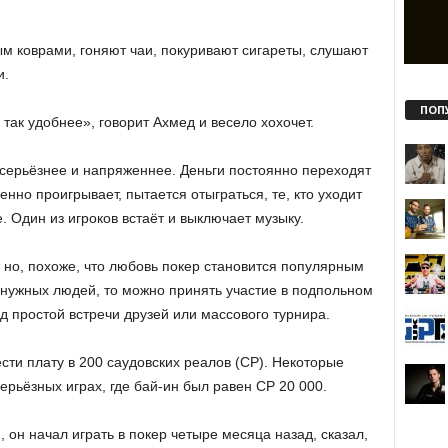
ым коврами, гоняют чаи, покуривают сигареты, слушают
и.
ПОП
так удобнее», говорит Ахмед и весело хохочет.
 серьёзнее и напряженнее. Деньги постоянно переходят
менно проигрывает, пытается отыграться, те, кто уходит
 Один из игроков встаёт и выключает музыку.
 но, похоже, что любовь покер становится популярным
 нужных людей, то можно принять участие в подпольном
д простой встречи друзей или массового турнира.
ести плату в 200 саудовских реалов (СР). Некоторые
ерьёзных играх, где бай-ин был равен СР 20 000.
 он начал играть в покер четыре месяца назад, сказал,