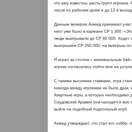
что ему известны шесть групп игроков.
часов по рабочим дням и до 12 в выход
Данным вечером Ахмед принимал участи
него уже было в кармане СР 1 300. «Это
люди выигрывали до СР 60 000. Ходят с
выигрышем СР 250 000, на выигрыш он 
Я играл за столом с минимальным бай-и
игроки согласились пойти мне на уступк
С такими высокими ставками, игра стан
никогда между игроками не было драк, 
Азартные игры, в которых необходимо 
Саудовской Аравии они находятся вне з
выйти на подобный подпольный клуб.
Ахмед утверждает, что стал его хобби, 