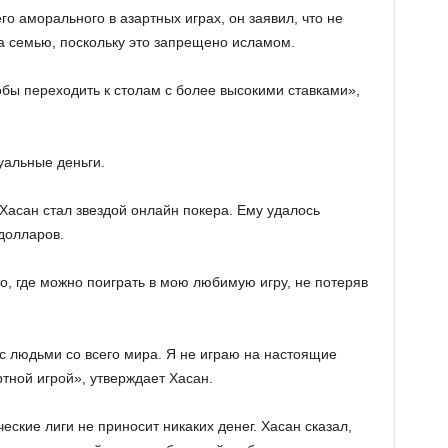
его аморального в азартных играх, он заявил, что не
на семью, поскольку это запрещено исламом.
обы переходить к столам с более высокими ставками»,
уальные деньги.
асан стал звездой онлайн покера. Ему удалось
долларов.
о, где можно поиграть в мою любимую игру, не потеряв
 с людьми со всего мира. Я не играю на настоящие
ртной игрой», утверждает Хасан.
ческие лиги не приносит никаких денег. Хасан сказал,