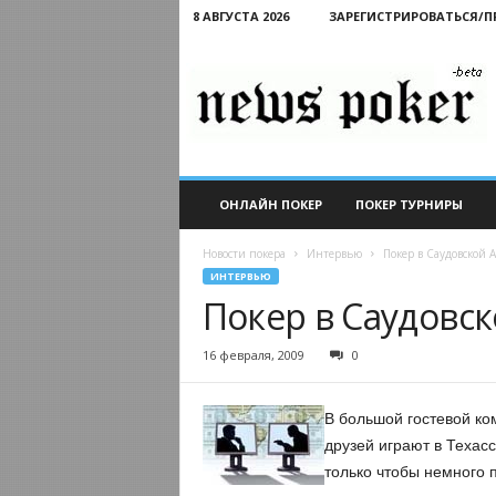
8 АВГУСТА 2026
ЗАРЕГИСТРИРОВАТЬСЯ/
Новости
покера
ОНЛАЙН ПОКЕР
ПОКЕР ТУРНИРЫ
Новости покера
Интервью
Покер в Саудовской 
ИНТЕРВЬЮ
Покер в Саудовс
16 февраля, 2009
0
В большой гостевой ко
друзей играют в Техас
только чтобы немного п