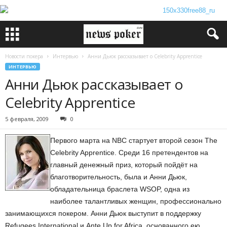
Новости покера
Интервью
Анни Дьюк рассказывает о Celebrity Apprentice
ИНТЕРВЬЮ
Анни Дьюк рассказывает о
Celebrity Apprentice
5 февраля, 2009
0
Первого марта на NBC стартует второй сезон The
Celebrity Apprentice. Среди 16 претендентов на
главный денежный приз, который пойдёт на
благотворительность, была и Анни Дьюк,
обладательница браслета WSOP, одна из
наиболее талантливых женщин, профессионально
занимающихся покером. Анни Дьюк выступит в поддержку
Refugees International и Ante Up for Africa, основанного ею