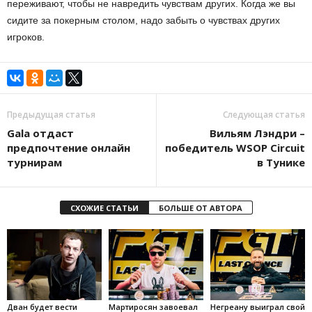
переживают, чтобы не навредить чувствам других. Когда же вы
сидите за покерным столом, надо забыть о чувствах других
игроков.
Предыдущая статья
Следующая статья
Gala отдаст
Вильям Лэндри –
предпочтение онлайн
победитель WSOP Circuit
турнирам
в Тунике
СХОЖИЕ СТАТЬИ
БОЛЬШЕ ОТ АВТОРА
Дван будет вести
Мартиросян завоевал
Негреану выиграл свой