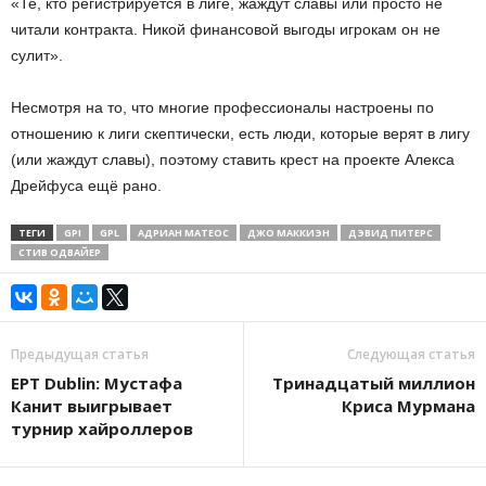
«Те, кто регистрируется в лиге, жаждут славы или просто не
читали контракта. Никой финансовой выгоды игрокам он не
сулит».
Несмотря на то, что многие профессионалы настроены по
отношению к лиги скептически, есть люди, которые верят в лигу
(или жаждут славы), поэтому ставить крест на проекте Алекса
Дрейфуса ещё рано.
ТЕГИ
GPI
GPL
АДРИАН МАТЕОС
ДЖО МАККИЭН
ДЭВИД ПИТЕРС
СТИВ ОДВАЙЕР
Предыдущая статья
Следующая статья
EPT Dublin: Мустафа
Тринадцатый миллион
Канит выигрывает
Криса Мурмана
турнир хайроллеров