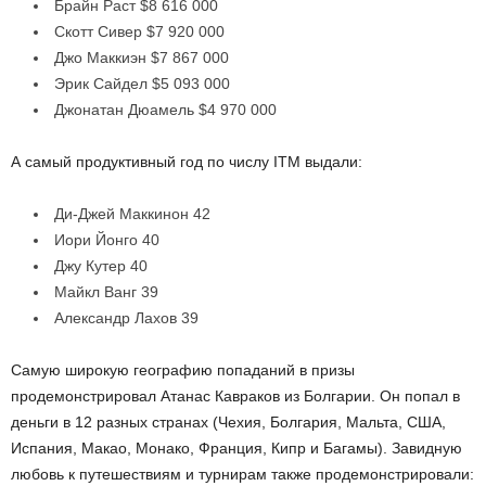
Брайн Раст $8 616 000
Скотт Сивер $7 920 000
Джо Маккиэн $7 867 000
Эрик Сайдел $5 093 000
Джонатан Дюамель $4 970 000
А самый продуктивный год по числу ITM выдали:
Ди-Джей Маккинон 42
Иори Йонго 40
Джу Кутер 40
Майкл Ванг 39
Александр Лахов 39
Самую широкую географию попаданий в призы
продемонстрировал Атанас Кавраков из Болгарии. Он попал в
деньги в 12 разных странах (Чехия, Болгария, Мальта, США,
Испания, Макао, Монако, Франция, Кипр и Багамы). Завидную
любовь к путешествиям и турнирам также продемонстрировали: