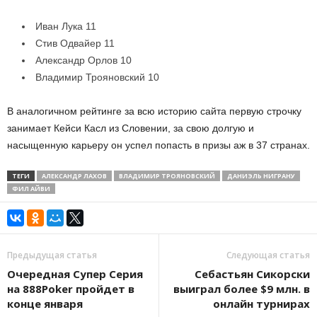
Иван Лука 11
Стив Одвайер 11
Александр Орлов 10
Владимир Трояновский 10
В аналогичном рейтинге за всю историю сайта первую строчку
занимает Кейси Касл из Словении, за свою долгую и
насыщенную карьеру он успел попасть в призы аж в 37 странах.
ТЕГИ
АЛЕКСАНДР ЛАХОВ
ВЛАДИМИР ТРОЯНОВСКИЙ
ДАНИЭЛЬ НИГРАНУ
ФИЛ АЙВИ
Предыдущая статья
Следующая статья
Очередная Супер Серия
Себастьян Сикорски
на 888Poker пройдет в
выиграл более $9 млн. в
конце января
онлайн турнирах