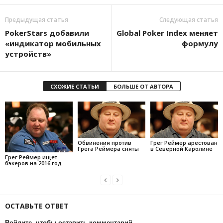
Предыдущая статья
Следующая статья
PokerStars добавили
Global Poker Index меняет
«индикатор мобильных
формулу
устройств»
СХОЖИЕ СТАТЬИ
БОЛЬШЕ ОТ АВТОРА
Обвинения против
Грег Реймер арестован
Грега Реймера сняты
в Северной Каролине
Грег Реймер ищет
бэкеров на 2016 год
ОСТАВЬТЕ ОТВЕТ
Войдите, чтобы оставить комментарий