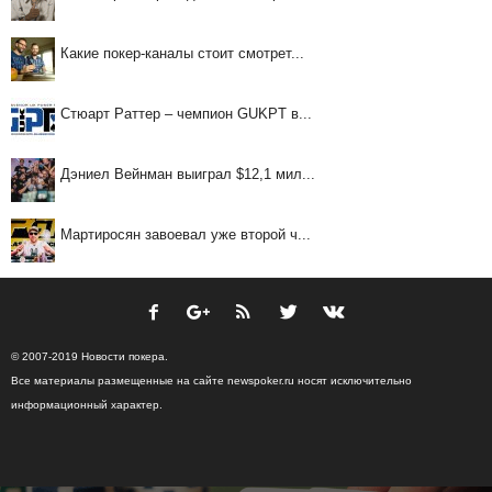
Какие покер-каналы стоит смотрет...
Стюарт Раттер – чемпион GUKPT в...
Дэниел Вейнман выиграл $12,1 мил...
Мартиросян завоевал уже второй ч...
© 2007-2019 Новости покера.
Все материалы размещенные на сайте newspoker.ru носят исключительно
информационный характер.