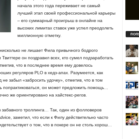
начала этого года переживает не самый
лучший этап своей профессиональной карьеры
– его суммарный проигрыш в онлайне на
высоких лимитах ставок уже успел преодолеть
ПОП
миллионную отметку.
 нисколько не лишает Фила привычного бодрого
м Твиттере он поздравил всех, кто сумел подзаработать
тметив, что в последнее время ему довелось
оших регуляров PLO в хедз-апах. Разумеется, как
не забыл «забросить удочку», отметив, что в том
ть попрактиковаться, он может предложить помощь…
чно же ориентировано на хайстекс-регов.
ез забавного троллинга… Так, один из фолловеров
vice, заметил, что если к Филу действительно часто
идетельствует о том, что в покере он не столь хорош…