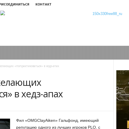
ПРИСОЕДИНИТЬСЯ
КОНТАКТ
елающих «попрактиковаться» в хедз-апах
желающих
я» в хедз-апах
Фил «OMGClayAiken» Гальфонд, имеющий
репутацию одного из лучших игроков PLO, с