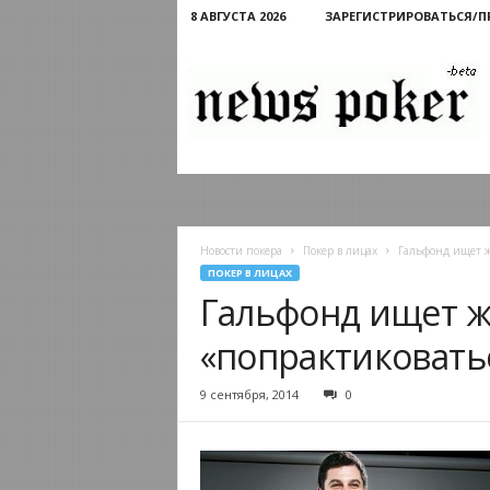
8 АВГУСТА 2026
ЗАРЕГИСТРИРОВАТЬСЯ/
Новости
покера
Новости покера
Покер в лицах
Гальфонд ищет ж
ПОКЕР В ЛИЦАХ
Гальфонд ищет 
«попрактиковатьс
9 сентября, 2014
0