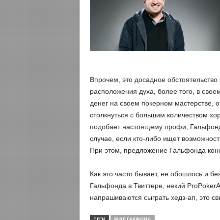
Впрочем, это досадное обстоятельство
расположения духа, более того, в свое
денег на своем покерном мастерстве, о
столкнуться с большим количеством хор
подобает настоящему профи, Гальфонд 
случае, если кто-либо ищет возможнос
При этом, предложение Гальфонда коне
Как это часто бывает, не обошлось и б
Гальфонда в Твиттере, некий ProPokerAd
напрашиваются сыграть хедз-ап, это св
ТЕГИ
ФИЛ ГАЛФОНД