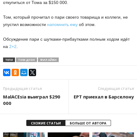
откупиться от Тома за $150 000.
Том, который прочитал о пари своего товарища и коллеги, не
упустил возможности
напомнить ему
об этом.
Обсуждение пари с шутками-прибаутками полным ходом идёт
на
2+2
.
ТЕГИ
ТОМ ДУОН
ФИЛ АЙВИ
Предыдущая статья
Следующая статья
MalACEsia выиграл $290
EPT приехал в Барселону
000
СХОЖИЕ СТАТЬИ
БОЛЬШЕ ОТ АВТОРА