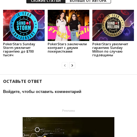
СХОЖИЕ СТАТЬИ
БОЛЬШЕ ОТ АВТОРА
PokerStars Sunday
PokerStars заключили
PokerStars увеличит
Storm увеличит
контракт с двумя
гарантию Sunday
гарантию до $700
покеристками
Million по случаю
тысяч
годовщины
ОСТАВЬТЕ ОТВЕТ
Войдите, чтобы оставить комментарий
Реклама