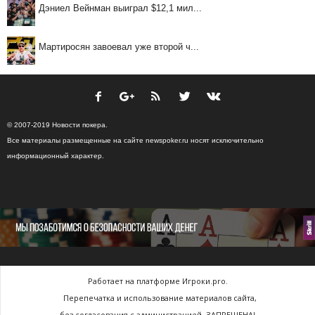
Дэниел Вейнман выиграл $12,1 мил...
Мартиросян завоевал уже второй ч...
© 2007-2019 Новости покера.
Все материалы размещенные на сайте newspoker.ru носят исключительно
информационный характер.
Работает на платформе Игроки.pro.
Перепечатка и использование материалов сайта,
без согласования с администрацией, ЗАПРЕЩЕНА!