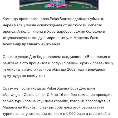
Команда профессионалов PokerStarsпродолжает убывать.
Через месяц после освобождения от должности Умберто
Бренса, Ангела Гилена и Хосе Барберо, самую большую и
титулованную команду в мире покинули Марсель Ласк,
Александр Кравченко и Джо Када.
О своём уходе Джо Када написал следующее: «Я попросил о
рейкбеке в сто процентов и получил отказ». Других претензий у
чемпиона главного турнира образца 2009 года к ведущему
руму, судя по всему, нет.
Сразу же после ухода из PokerStarsна борт Джо взял
«Norwegian Cruise Line». С 9 по 16 ноября компания проведёт
серию турниров на круизном корабле, который проследует из
Майами на Карибы. Главным событием этой серии станет
турнир со вступительным взносом в 1 000 евро и гарантией в