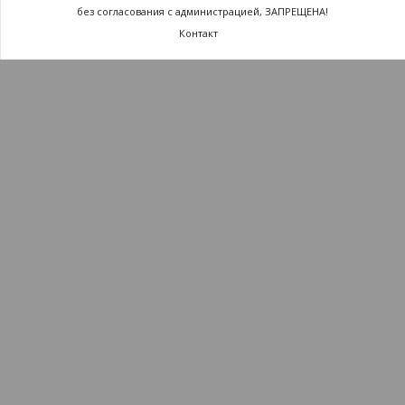
без согласования с администрацией, ЗАПРЕЩЕНА!
Контакт