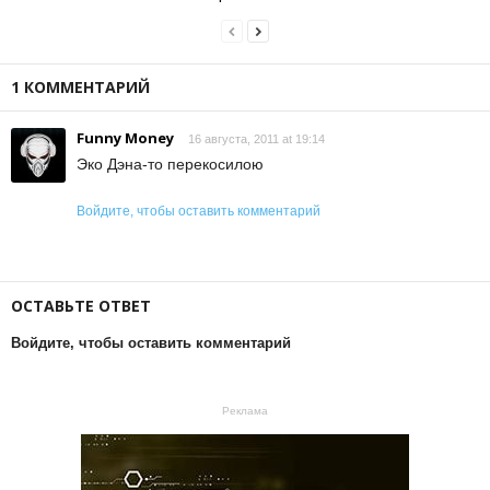
1 КОММЕНТАРИЙ
Funny Money
16 августа, 2011 at 19:14
Эко Дэна-то перекосилою
Войдите, чтобы оставить комментарий
ОСТАВЬТЕ ОТВЕТ
Войдите, чтобы оставить комментарий
Реклама