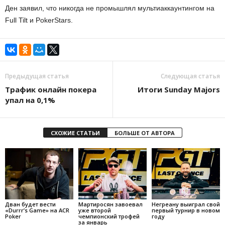
Ден заявил, что никогда не промышлял мультиаккаунтингом на
Full Tilt и PokerStars.
Предыдущая статья
Следующая статья
Трафик онлайн покера
Итоги Sunday Majors
упал на 0,1%
СХОЖИЕ СТАТЬИ
БОЛЬШЕ ОТ АВТОРА
Дван будет вести
Мартиросян завоевал
Негреану выиграл свой
«Durrr’s Game» на ACR
уже второй
первый турнир в новом
Poker
чемпионский трофей
году
за январь