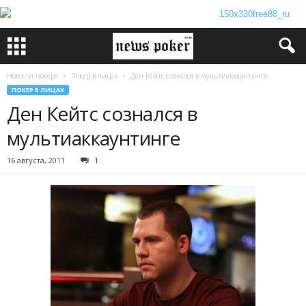
Новости покера
Покер в лицах
Ден Кейтс сознался в мультиаккаунтинге
ПОКЕР В ЛИЦАХ
Ден Кейтс сознался в
мультиаккаунтинге
16 августа, 2011
1