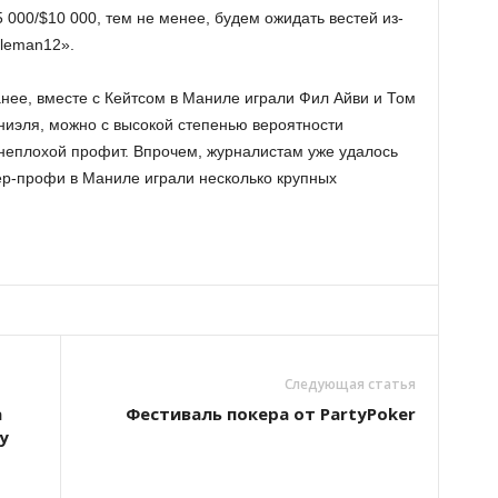
 000/$10 000, тем не менее, будем ожидать вестей из-
gleman12».
анее, вместе с Кейтсом в Маниле играли Фил Айви и Том
ниэля, можно с высокой степенью вероятности
к неплохой профит. Впрочем, журналистам уже удалось
кер-профи в Маниле играли несколько крупных
Следующая статья
а
Фестиваль покера от PartyPoker
y