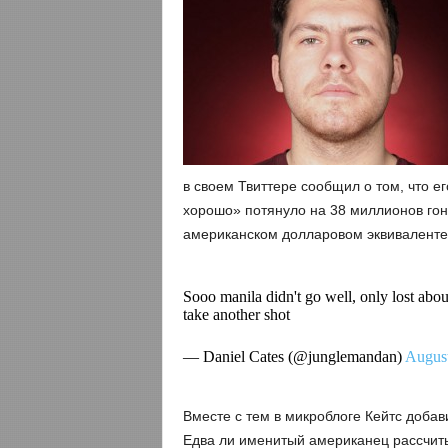
в своем Твиттере сообщил о том, что е
хорошо» потянуло на 38 миллионов гон
американском долларовом эквиваленте 
Sooo manila didn't go well, only lost a
take another shot
— Daniel Cates (@junglemandan)
August
Вместе с тем в микроблоге Кейтс добав
Едва ли именитый американец рассчит