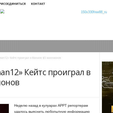
ПРИСОЕДИНИТЬСЯ
КОНТАКТ
man12» Кейтс проиграл в Маниле $5 миллионов
an12» Кейтс проиграл в
ионов
Неделю назад в кулуарах APPT репортерам
удалось выяснить любопытную информацию