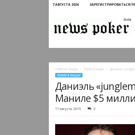
7 АВГУСТА 2026
ЗАРЕГИСТРИРОВАТЬСЯ/
Новости
покера
Новости покера
Покер в лицах
Даниэль «jungle
ПОКЕР В ЛИЦАХ
Даниэль «junglem
Маниле $5 милл
17 августа, 2015
0