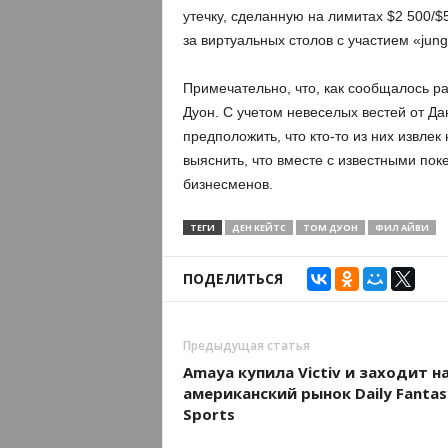
утечку, сделанную на лимитах $2 500/$5
за виртуальных столов с участием «jun
Примечательно, что, как сообщалось р
Дуон. С учетом невеселых вестей от Да
предположить, что кто-то из них извле
выяснить, что вместе с известными по
бизнесменов.
ТЕГИ
ДЕН КЕЙТС
ТОМ ДУОН
ФИЛ АЙВИ
ПОДЕЛИТЬСЯ
Предыдущая статья
Amaya купила Victiv и заходит н
американский рынок Daily Fantas
Sports