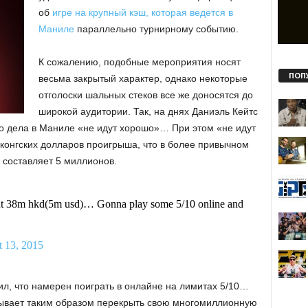
об
игре на крупный кэш, которая ведется в
Маниле
параллельно турнирному событию.
К сожалению, подобные мероприятия носят
ПОП
весьма закрытый характер, однако некоторые
отголоски шальных стеков все же доносятся до
широкой аудитории. Так, на днях Даниэль Кейтс
го дела в Маниле «не идут хорошо»… При этом «не идут
конгских долларов проигрыша, что в более привычном
составляет 5 миллионов.
bout 38m hkd(5m usd)… Gonna play some 5/10 online and
 13, 2015
ил, что намерен поиграть в онлайне на лимитах 5/10…
ывает таким образом перекрыть свою многомиллионную