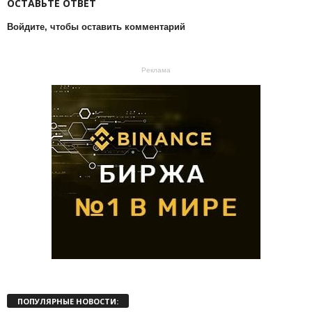
ОСТАВЬТЕ ОТВЕТ
Войдите, чтобы оставить комментарий
Реклама
ПОПУЛЯРНЫЕ НОВОСТИ: