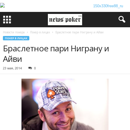
Новости покера
Покер в лицах
Браслетное пари Ниграну и Айви
ПОКЕР В ЛИЦАХ
Браслетное пари Ниграну и
Айви
23 мая, 2014
0