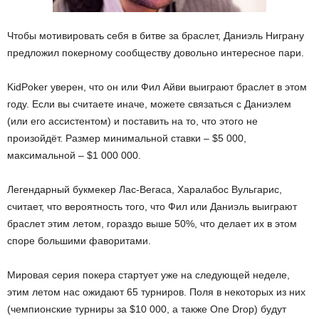
Чтобы мотивировать себя в битве за браслет, Даниэль Ниграну
предложил покерному сообществу довольно интересное пари.
KidPoker уверен, что он или Фил Айви выиграют браслет в этом
году. Если вы считаете иначе, можете связаться с Даниэлем
(или его ассистентом) и поставить на то, что этого не
произойдёт. Размер минимальной ставки – $5 000,
максимальной – $1 000 000.
Легендарный букмекер Лас-Вегаса, Харалабос Вульгарис,
считает, что вероятность того, что Фил или Даниэль выиграют
браслет этим летом, гораздо выше 50%, что делает их в этом
споре большими фаворитами.
Мировая серия покера стартует уже на следующей неделе,
этим летом нас ожидают 65 турниров. Поля в некоторых из них
(чемпионские турниры за $10 000, а также One Drop) будут