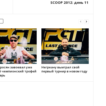
SCOOP 2012: день 11
росян завоевал уже
Негреану выиграл свой
й чемпионский трофей
первый турнир в новом году
арь