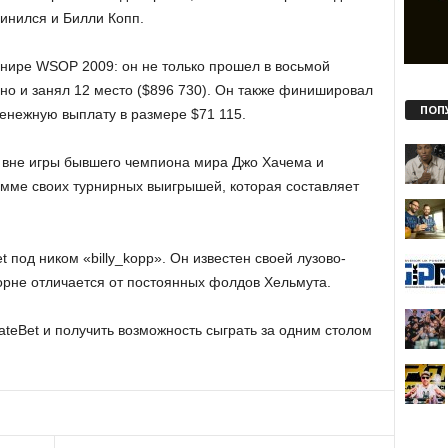
инился и Билли Копп.
нире WSOP 2009: он не только прошел в восьмой
но и занял 12 место ($896 730). Он также финишировал
ПОП
денежную выплату в размере $71 115.
л вне игры бывшего чемпиона мира Джо Хачема и
умме своих турнирных выигрышей, которая составляет
t под ником «billy_kopp». Он известен своей лузово-
корне отличается от постоянных фолдов Хельмута.
ateBet и получить возможность сыграть за одним столом