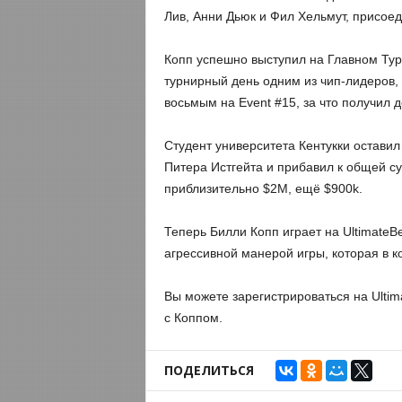
Лив, Анни Дьюк и Фил Хельмут, присоед
Копп успешно выступил на Главном Тур
турнирный день одним из чип-лидеров, 
восьмым на Event #15, за что получил 
Студент университета Кентукки остави
Питера Истгейта и прибавил к общей с
приблизительно $2М, ещё $900k.
Теперь Билли Копп играет на UltimateBe
агрессивной манерой игры, которая в 
Вы можете зарегистрироваться на Ultim
с Коппом.
ПОДЕЛИТЬСЯ