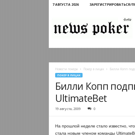
7 АВГУСТА 2026
ЗАРЕГИСТРИРОВАТЬСЯ/
Новости
покера
Новости покера
Покер в лицах
Билли Копп подп
ПОКЕР В ЛИЦАХ
Билли Копп подп
UltimateBet
19 августа, 2009
0
На прошлой неделе стало известно, чт
стала новым членом команды UltimateBet