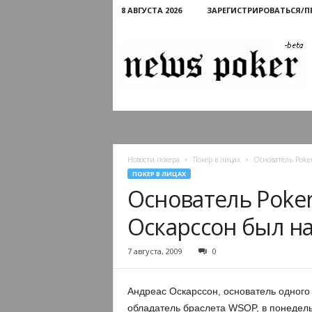
8 АВГУСТА 2026
ЗАРЕГИСТРИРОВАТЬСЯ/
Новости
покера
Новости покера
Покер в лицах
Основатель Poke
ПОКЕР В ЛИЦАХ
Основатель Poker
Оскарссон был н
7 августа, 2009
0
Андреас Оскарссон, основатель одного 
обладатель браслета WSOP, в понедель