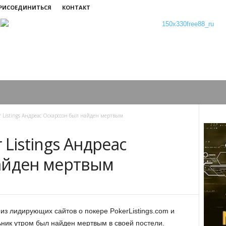
ПРИСОЕДИНИТЬСЯ
КОНТАКТ
r Listings Андреас Оскарссон был найден мертвым
 Listings Андреас
айден мертвым
из лидирующих сайтов о покере PokerListings.com и
ник утром был найден мертвым в своей постели.