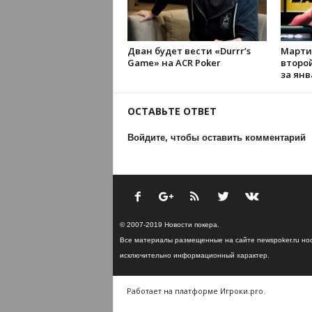
Дван будет вести «Durrr’s
Марти
Game» на ACR Poker
второ
за янв
ОСТАВЬТЕ ОТВЕТ
Войдите, чтобы оставить комментарий
© 2007-2019 Новости покера.
Все материалы размещенные на сайте newspoker.ru но
исключительно информационный характер.
Работает на платформе Игроки.pro.