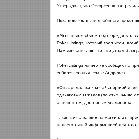
Утверждают, что Оскарссона застрелили
Пока неизвестны подробности произошед
«Мы с прискорбием подтверждаем факт
PokerListings, который трагически пог
Нам известно лишь то, что утром 3 авг
PokerListings ничего не сообщают о пр
соболезнования семье Андреаса:
«Он заряжал всех своей энергией и вд
одинаковых взглядов (по отношению к т
оппонентом, достойным уважения)».
Такие качества вполне могли стать пр
недостаточной информацией для того, 