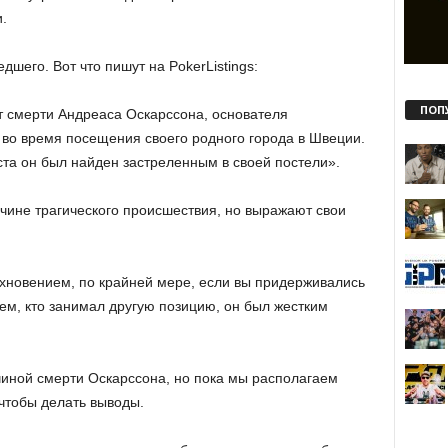
.
шего. Вот что пишут на PokerListings:
ПОП
 смерти Андреаса Оскарссона, основателя
иб во время посещения своего родного города в Швеции.
уста он был найден застреленным в своей постели».
ичине трагического происшествия, но выражают свои
охновением, по крайней мере, если вы придерживались
ем, кто занимал другую позицию, он был жестким
ичиной смерти Оскарссона, но пока мы располагаем
чтобы делать выводы.