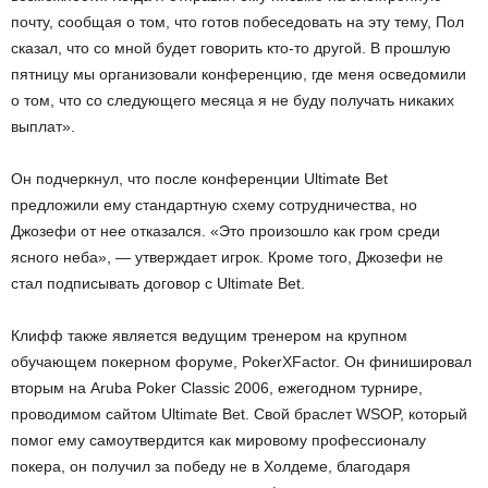
почту, сообщая о том, что готов побеседовать на эту тему, Пол
сказал, что со мной будет говорить кто-то другой. В прошлую
пятницу мы организовали конференцию, где меня осведомили
о том, что со следующего месяца я не буду получать никаких
выплат».
Он подчеркнул, что после конференции Ultimate Bet
предложили ему стандартную схему сотрудничества, но
Джозефи от нее отказался. «Это произошло как гром среди
ясного неба», — утверждает игрок. Кроме того, Джозефи не
стал подписывать договор с Ultimate Bet.
Клифф также является ведущим тренером на крупном
обучающем покерном форуме, PokerXFactor. Он финишировал
вторым на Aruba Poker Classic 2006, ежегодном турнире,
проводимом сайтом Ultimate Bet. Свой браслет WSOP, который
помог ему самоутвердится как мировому профессионалу
покера, он получил за победу не в Холдеме, благодаря