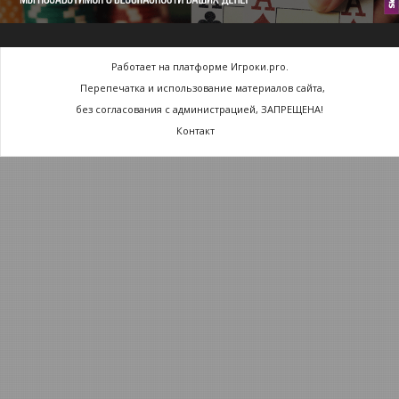
Работает на платформе Игроки.pro.
Перепечатка и использование материалов сайта,
без согласования с администрацией, ЗАПРЕЩЕНА!
Контакт