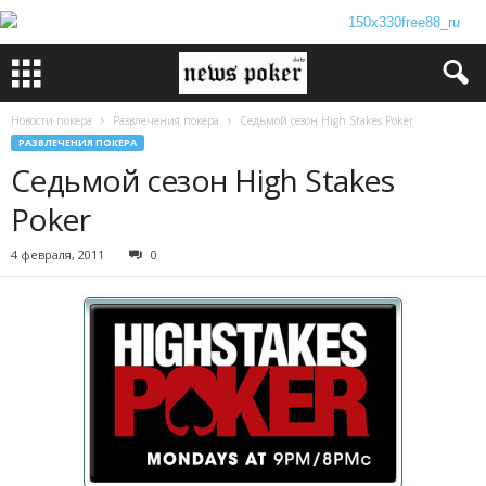
Новости покера
Развлечения покера
Седьмой сезон High Stakes Poker
РАЗВЛЕЧЕНИЯ ПОКЕРА
Седьмой сезон High Stakes
Poker
4 февраля, 2011
0