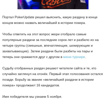
Портал PokerUpdate решил выяснить, какую раздачу в конце
концов можно назвать величайшей в истории покера.
Чтобы ответить на этот вопрос жюри отобрало самые
популярные раздачи за последние сорок лет и разбило их на
четыре группы (смешные, впечатляющие, шокирующие и
захватывающие). Затем раздачи были разбиты на пары и
теперь они сражаются друг с другом в
мини-турнире
.
Судьбу отобранных раздач решают читатели сайта и те, кто
случайно заглянул на огонёк. Первый этап голосования остался
позади. Борьбу за звание «величайшей раздачи в истории
покера» продолжают 16 кандидатов.
Имя победителя мы узнаем 5 ноября.