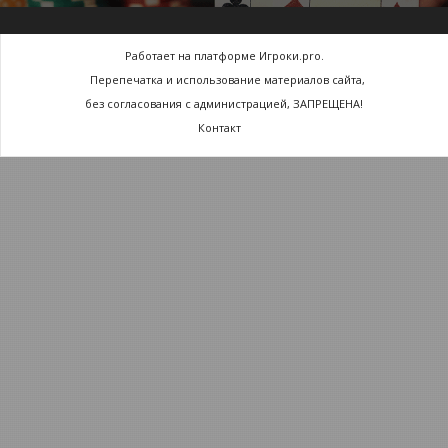
Работает на платформе Игроки.pro.
Перепечатка и использование материалов сайта,
без согласования с администрацией, ЗАПРЕЩЕНА!
Контакт