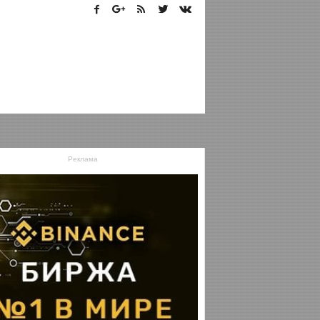
Реклама