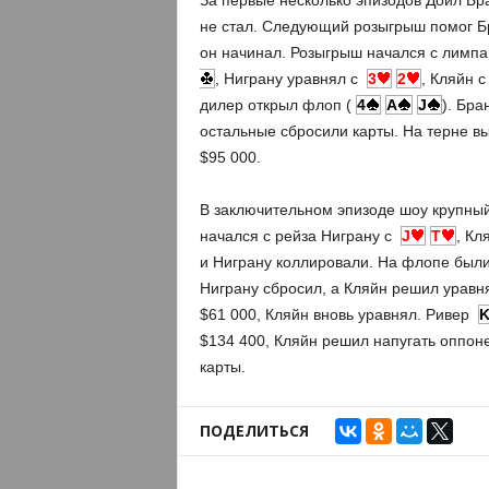
За первые несколько эпизодов Дойл Бра
не стал. Следующий розыгрыш помог Бра
он начинал. Розыгрыш начался с лимпа
, Ниграну уравнял с
3
2
, Кляйн 
дилер открыл флоп (
4
A
J
). Бра
остальные сбросили карты. На терне 
$95 000.
В заключительном эпизоде шоу крупный
начался с рейза Ниграну с
J
T
, Кл
и Ниграну коллировали. На флопе был
Ниграну сбросил, а Кляйн решил уравн
$61 000, Кляйн вновь уравнял. Ривер
$134 400, Кляйн решил напугать оппонен
карты.
ПОДЕЛИТЬСЯ