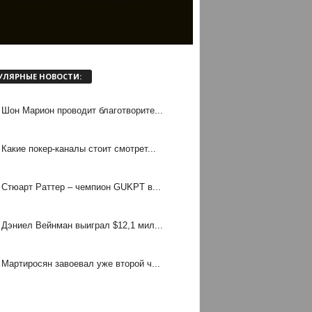
УЛЯРНЫЕ НОВОСТИ:
Шон Марион проводит благотворите...
Какие покер-каналы стоит смотрет...
Стюарт Раттер – чемпион GUKPT в...
Дэниел Вейнман выиграл $12,1 мил...
Мартиросян завоевал уже второй ч...