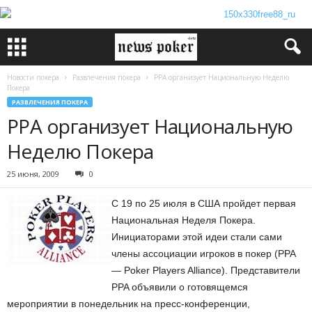
Новости покера
Развлечения покера
РРА организует Национальную Неделю
Покера
РАЗВЛЕЧЕНИЯ ПОКЕРА
РРА организует Национальную
Неделю Покера
25 июня, 2009
0
С 19 по 25 июля в США пройдет первая
Национальная Неделя Покера.
Инициаторами этой идеи стали сами
члены ассоциации игроков в покер (РРА
— Poker Players Alliance). Представители
PPA объявили о готовящемся
мероприятии в понедельник на пресс-конференции,