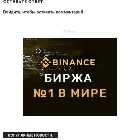
ОСТАВЬТЕ ОТВЕТ
Войдите, чтобы оставить комментарий
Реклама
ПОПУЛЯРНЫЕ НОВОСТИ: