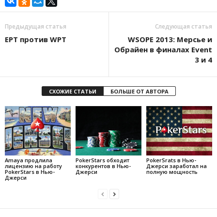
Предыдущая статья
Следующая статья
EPT против WPT
WSOPE 2013: Мерсье и
Обрайен в финалах Event
3 и 4
СХОЖИЕ СТАТЬИ
БОЛЬШЕ ОТ АВТОРА
Amaya продлила
PokerStars обходит
PokerSrats в Нью-
лицензию на работу
конкурентов в Нью-
Джерси заработал на
PokerStars в Нью-
Джерси
полную мощность
Джерси