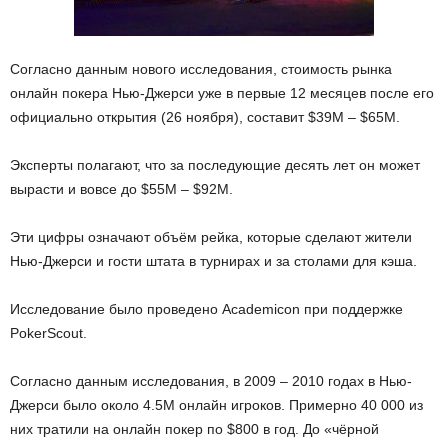
Согласно данным нового исследования, стоимость рынка
онлайн покера Нью-Джерси уже в первые 12 месяцев после его
официально открытия (26 ноября), составит $39М – $65М.
Эксперты полагают, что за последующие десять лет он может
вырасти и вовсе до $55М – $92М.
Эти цифры означают объём рейка, которые сделают жители
Нью-Джерси и гости штата в турнирах и за столами для кэша.
Исследование было проведено Academicon при поддержке
PokerScout.
Согласно данным исследования, в 2009 – 2010 годах в Нью-
Джерси было около 4.5М онлайн игроков. Примерно 40 000 из
них тратили на онлайн покер по $800 в год. До «чёрной