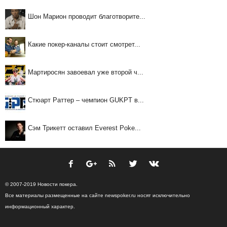
Шон Марион проводит благотворите...
Какие покер-каналы стоит смотрет...
Мартиросян завоевал уже второй ч...
Стюарт Раттер – чемпион GUKPT в...
Сэм Трикетт оставил Everest Poke...
© 2007-2019 Новости покера.
Все материалы размещенные на сайте newspoker.ru носят исключительно
информационный характер.