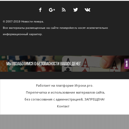
© 2007-2019 Новости покера.
Все материалы размещенные на сайте newspoker.ru носят исключительно
информационный характер.
Работает на платформе Игроки.pro.
Перепечатка и использование материалов сайта,
без согласования с администрацией, ЗАПРЕЩЕНА!
Контакт