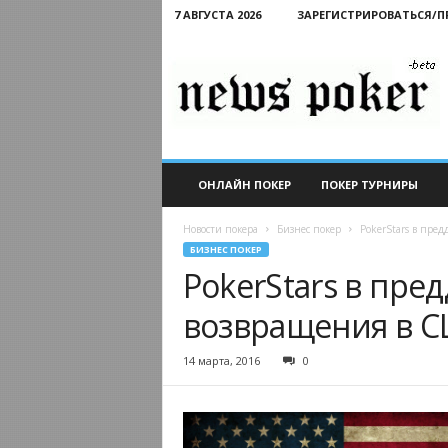
7 АВГУСТА 2026
ЗАРЕГИСТРИРОВАТЬСЯ/
Новости
покера
ОНЛАЙН ПОКЕР
ПОКЕР ТУРНИРЫ
Новости покера
Бизнес покер
PokerStars в пре
БИЗНЕС ПОКЕР
PokerStars в пр
возвращения в 
14 марта, 2016
0