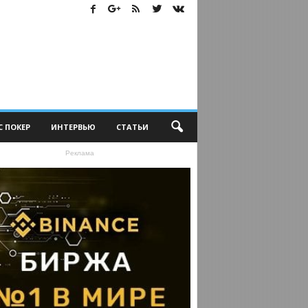
С ПОКЕР
ИНТЕРВЬЮ
СТАТЬИ
Реклама