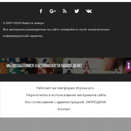
© 2007-2019 Новости покера.
Все материалы размещенные на сайте newspoker.ru носят исключительно
информационный характер.
Работает на платформе Игроки.pro.
Перепечатка и использование материалов сайта,
без согласования с администрацией, ЗАПРЕЩЕНА!
Контакт