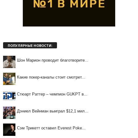
ПОПУЛЯРНЫЕ НОВОСТИ:
Шон Марион проводит благотворите...
Какие покер-каналы стоит смотрет...
Стюарт Раттер – чемпион GUKPT в...
Дэниел Вейнман выиграл $12,1 мил...
Сэм Трикетт оставил Everest Poke...