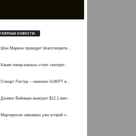
УЛЯРНЫЕ НОВОСТИ:
Шон Марион проводит благотворите...
Какие покер-каналы стоит смотрет...
Стюарт Раттер – чемпион GUKPT в...
Дэниел Вейнман выиграл $12,1 мил...
Мартиросян завоевал уже второй ч...