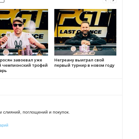
росян завоевал уже
Негреану выиграл свой
й чемпионский трофей
первый турнир в новом году
арь
м слияний, поглощений и покупок.
тарий