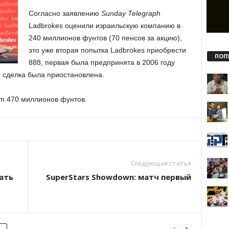
Согласно заявлению
Sunday
Telegraph
Ladbrokes оценили израильскую компанию в
240 миллионов фунтов (70 пенсов за акцию),
это уже вторая попытка Ladbrokes приобрести
ПОП
888, первая была предпринята в 2006 году
 сделка была приостановлена.
om 470 миллионов фунтов.
Следующая статья
ать
SuperStars Showdown: матч первый