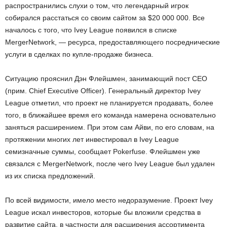
распространились слухи о том, что легендарный игрок
собирался расстаться со своим сайтом за $20 000 000. Все
началось с того, что Ivey League появился в списке
MergerNetwork, — ресурса, предоставляющего посреднические
услуги в сделках по купле-продаже бизнеса.
Ситуацию прояснил Дэн Флейшмен, занимающий пост СЕО
(прим. Chief Executive Officer). Генеральный директор Ivey
League отметил, что проект не планируется продавать, более
того, в ближайшее время его команда намерена основательно
заняться расширением. При этом сам Айви, по его словам, на
протяжении многих лет инвестировал в Ivey League
семизначные суммы, сообщает Pokerfuse. Флейшмен уже
связался с MergerNetwork, после чего Ivey League был удален
из их списка предложений.
По всей видимости, имело место недоразумение. Проект Ivey
League искал инвесторов, которые бы вложили средства в
развитие сайта, в частности для расширения ассортимента