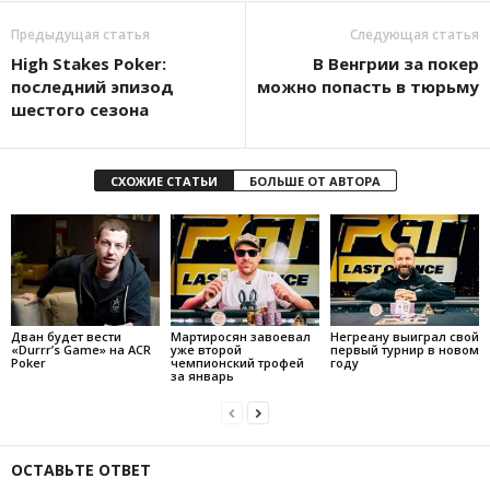
Предыдущая статья
Следующая статья
High Stakes Poker:
В Венгрии за покер
последний эпизод
можно попасть в тюрьму
шестого сезона
СХОЖИЕ СТАТЬИ
БОЛЬШЕ ОТ АВТОРА
Дван будет вести
Мартиросян завоевал
Негреану выиграл свой
«Durrr’s Game» на ACR
уже второй
первый турнир в новом
Poker
чемпионский трофей
году
за январь
ОСТАВЬТЕ ОТВЕТ