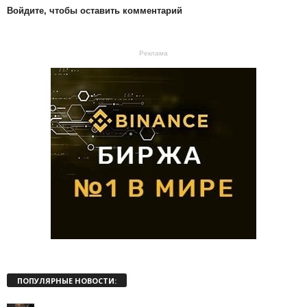
Войдите, чтобы оставить комментарий
Реклама
ПОПУЛЯРНЫЕ НОВОСТИ: