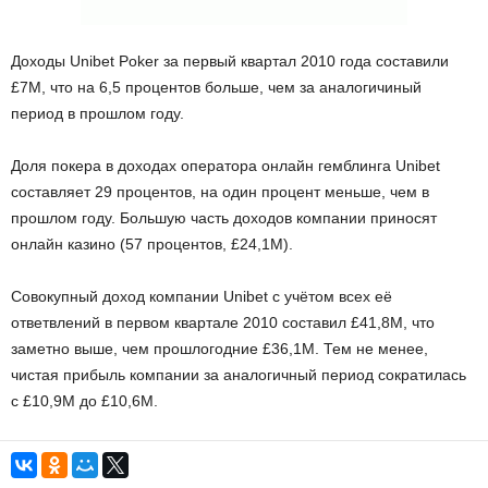
Доходы Unibet Poker за первый квартал 2010 года составили
£7М, что на 6,5 процентов больше, чем за аналогичиный
период в прошлом году.
Доля покера в доходах оператора онлайн гемблинга Unibet
составляет 29 процентов, на один процент меньше, чем в
прошлом году. Большую часть доходов компании приносят
онлайн казино (57 процентов, £24,1М).
Совокупный доход компании Unibet с учётом всех её
ответвлений в первом квартале 2010 составил £41,8М, что
заметно выше, чем прошлогодние £36,1М. Тем не менее,
чистая прибыль компании за аналогичный период сократилась
с £10,9М до £10,6М.