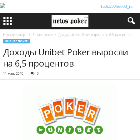
Новости покера
Бизнес покер
Доходы Unibet Poker выросли на 6,5 процентов
БИЗНЕС ПОКЕР
Доходы Unibet Poker выросли
на 6,5 процентов
11 мая, 2010
0