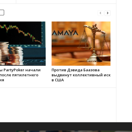
ы PartyPoker начали
Против Дэвида Баазова
 после пятилетнего
выдвинут коллективный иск
ия
в США