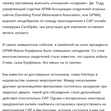
своему противнику выяснить отношения «снаружи». Дж. Тодд,
управляющий отделом APWA Ассоциации создателей игорных
сайтов (Gambling Portal Webmasters Association, или GPWA),
выразил неодобрение по поводу присоединения к CAP онлайн
покеррума CardSpike, чья репутация для компании оставляет
желать лучшего.
И самое невероятное событие: в приёмной на сына президента
GPWA Макла Корфмана было совершено нападение. Со слов
многочисленных свидетелей стало известно, что охрана избила
Стива, сына Корфмана, без явных на то причин.
Как известно из достоверных источников, глава Intertops в
недовольстве покинул мероприятие. Между несколькими
другими организациями-филиалами состоялось заседание при
закрытых дверях, темой для обсуждения стали дальнейшие
действия относительно CAP. Однако к воскресенью некоторые
предприятия онлайн гемблинга согласились присутствовать на
мероприятии CAP в Амстердаме, которое состоится в мае (не