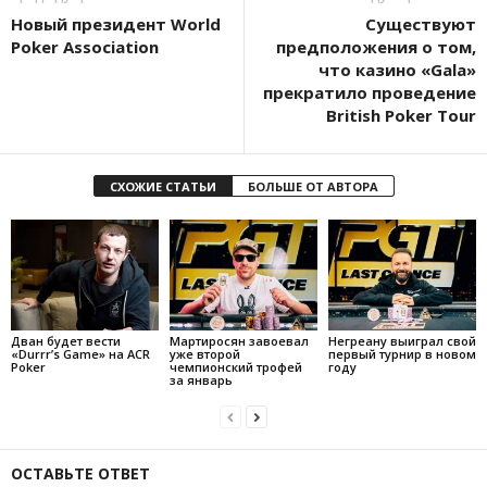
Новый президент World
Существуют
Poker Association
предположения о том,
что казино «Gala»
прекратило проведение
British Poker Tour
СХОЖИЕ СТАТЬИ
БОЛЬШЕ ОТ АВТОРА
Дван будет вести
Мартиросян завоевал
Негреану выиграл свой
«Durrr’s Game» на ACR
уже второй
первый турнир в новом
Poker
чемпионский трофей
году
за январь
ОСТАВЬТЕ ОТВЕТ