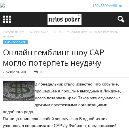
Новости покера
Бизнес покер
Онлайн гемблинг шоу CAP могло потерпеть
неудачу
БИЗНЕС ПОКЕР
Онлайн гемблинг шоу CAP
могло потерпеть неудачу
2 февраля, 2009
0
В понедельник стало известно, что событие,
прошедшее в прошлые выходные в Лондоне,
могло потерпеть крах. Такое уже случалось с
другими престижными организациями
подобного рода.
Пятница принесла с собой череду ссор.В одной из них
участвовал соорганизатор CAP Лу Фабиано, предложивший