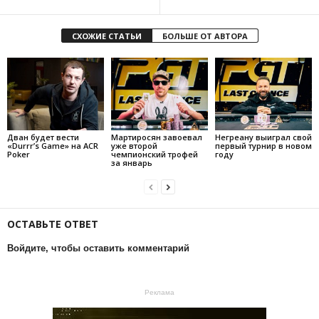
СХОЖИЕ СТАТЬИ
БОЛЬШЕ ОТ АВТОРА
Дван будет вести
Мартиросян завоевал
Негреану выиграл свой
«Durrr’s Game» на ACR
уже второй
первый турнир в новом
Poker
чемпионский трофей
году
за январь
ОСТАВЬТЕ ОТВЕТ
Войдите, чтобы оставить комментарий
Реклама