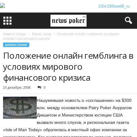
Новости покера
Бизнес покер
Положение онлайн гемблинга в условиях
мирового финансового кризиса
БИЗНЕС ПОКЕР
Положение онлайн гемблинга в
условиях мирового
финансового кризиса
25 декабря, 2008
0
Нашумевшая новость о «соглашении» на $300
млн. между основателем Patry Poker Анурагом
Дикшитом и Министерством юстиции США
вызвало много слухов, и региональная газета
«Isle of Man Today» обратилась в местный офис компании за